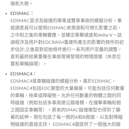
墩和大樹。
EDSMAC：
EDSMAC是涉及碰撞的單車或雙車事故的模擬分析。事
故調查員可以使用EDSMAC來預測和可視化影響之前，
之中和之後的車輛響應，並確定衝擊速度和delta-V。該
過程涉及用戶對EDCRASH重建所產生的影響的條件的初
步估計;之後是對初始條件進行一系列用戶定義的調整，
直到最終結果重複在事故現場發現的物理證據（休息位
置和車輛損壞）。
EDSMAC4：
EDSMAC4是車輛碰撞的模擬分析。基於EDSMAC，
EDSMAC4包括EDC開發的大量擴展。可能包括任何數量
的車輛，拖車或障礙物。允許任何數量的物體之間的同
時碰撞（例如包括多車高速公路堆積，在撞擊車輛和樹
之間固定車輛等）。原來的SMAC碰撞模型也得到了顯
著的延伸，現在包括了每一側的A和B剛度，以及對障礙
物碰撞的直接支持。 EDSMAC4還提供了一個強大的碰