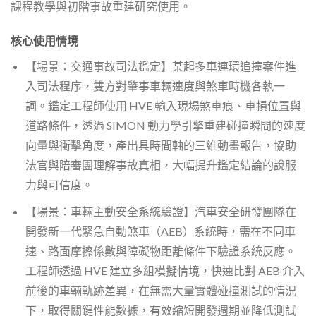
課程教學與初階事故重建研究使用。
核心使用情境
【場景：交通事故司法鑑定】某起多車連環追撞案件進
入司法程序，雙方對肇事車輛速度與煞車時機各執一
詞。鑑定工程師使用 HVE 輸入現場煞車痕、車損位置與
道路條件，透過 SIMON 動力學引擎重建碰撞瞬間的速度
向量與衝擊角度，產出具時間軸的三維動畫報告，協助
法官與陪審團理解事故真相，大幅提升鑑定結論的說服
力與可信度。
【場景：車輛主動安全系統驗證】汽車安全研發團隊在
開發新一代緊急自動煞車（AEB）系統時，需在不同車
速、路面摩擦係數與障礙物距離條件下驗證系統反應。
工程師透過 HVE 建立多組模擬情境，快速比對 AEB 介入
前後的車輛軌跡差異，在無需大量實體碰撞測試的情況
下，取得關鍵性能數據，有效縮短開發週期並降低測試