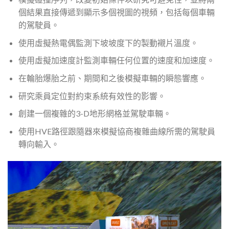
個結果直接傳遞到顯示多個視圖的視頻，包括每個車輛
的駕駛員。
使用虛擬熱電偶監測下坡坡度下的製動襯片溫度。
使用虛擬加速度計監測車輛任何位置的速度和加速度。
在輪胎爆胎之前、期間和之後模擬車輛的瞬態響應。
研究乘員定位對約束系統有效性的影響。
創建一個複雜的3-D地形網格並駕駛車輛。
使用HVE路徑跟隨器來模擬協商複雜曲線所需的駕駛員
轉向輸入。