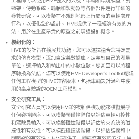
工程師可以使用HVE強大的人機、車輛和環境模型，對
懸架、傳動系統、輪胎和製動器等各個部件進行詳細的
參數研究。可以模擬在不規則地形上行駛時的車輛處理
行為，以優化您的設計。 HVE提供了一種經濟有效的方
法，用於在生產昂貴的原型之前驗證設計概念。
模組化的：
HVE的設計旨在擴展其功能。您可以選擇適合您特定需
求的仿真模型，添加自定義數據庫，定義您自己的測量
單位，選擇輸入和輸出中的小數位數。您甚至可以將程
序轉換為法語。您可以使用HVE Developer’s Toolkit創建
任何工程模型的HVE兼容版本，包括車輛設計過程中使
用的高度驗證的OEM工程模型。
安全研究工具：
安全研究人員可以使用HVE的複雜建模功能來模擬幾乎
任何碰撞順序。可以模擬預碰撞階段以評估車輛可控性
和駕駛員輸入。可以模擬碰撞階段以評估約束系統的碰
撞性和有效性。可以模擬碰撞後階段，以評估護欄和中
間障礙的有效性。 HVE提供了一種經濟有效的方法，用