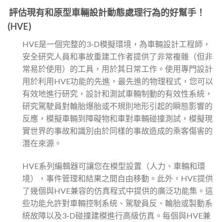
評估現有和原型車輛設計動態處理行為的好幫手！
(HVE)
HVE是一個完整的3-D模擬環境，為車輛設計工程師，
安全研究人員和事故重建工作者提供了非常複雜（但非
常易於使用）的工具，用於其日常工作。使用專門設計
用於利用HVE功能的先進，最先進的物理程式，您可以
有效地進行研究，設計和測試車輛制動的有效性系統，
研究駕駛員對輪胎爆胎或不規則地形引起的瞬態影響的
反應，模擬車輛到障礙物和車對車輛碰撞測試，模擬現
實世界的事故和識別由於同樣的事故造成的乘客傷害的
潛在來源。
HVE系列編輯器可讓您在模型設置（人力、車輛和環
境），事件管理和結果之間自由移動。此外，HVE提供
了幾個與HVE兼容的仿真程式中提供的廣泛功能集。這
些功能允許對車輛控制系統、駕駛員反、輪胎或製動系
統故障以及3-D碰撞建模進行高級仿真。每個與HVE兼