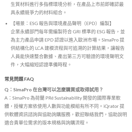
生質材料進行多指標環境分析，在產品上市前即確認最
具永續競爭力的材料組合。
【場景：ESG 報告與環境產品聲明（EPD）編製】
企業永續部門每年需編製符合 GRI 標準的 ESG 報告，並
為主力產品申請 EPD 認證以進入歐洲市場。SimaPro 提
供結構化的 LCA 建模流程與可追溯的計算結果，讓報告
人員能快速整合數據、產出第三方可驗證的環境聲明文
件，大幅縮短認證準備時程。
常見問題 FAQ
Q：SimaPro 在台灣可以怎麼購買或取得試用？
A：SimaPro 為荷蘭 PRé Sustainability 開發的國際專業軟
體，授權方案依使用人數與功能模組有所不同。iQrator 提
供軟體資訊諮詢與協助詢購服務，歡迎聯絡我們，協助說明
適合貴單位需求的版本規格與詢購流程。