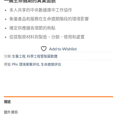
一窺生命週期的真實面貌
多人共享的中央數據庫中工作協作
衡量產品和服務在生命週期階段的環境影響
確定供應鏈各環節的熱點
從提取原材料到製造、分銷、使用和處置
Add to Wishlist
分類:
生醫工程
,
科學工程暨製圖軟體
標籤:
PRé
,
環境衝擊評估
,
生命週期評估
描述
額外資訊