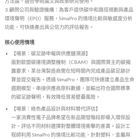
方法論，適合學術論文與政策研究使用。
3. 顧問公司與驗證機構：為客戶提供碳中和路徑規劃與產品
環境聲明（EPD）服務，SimaPro 的情境比較與敏感度分析
功能，可快速產出具公信力的評估報告。
核心使用情境
【場景：碳足跡申報與供應鏈溯源】
面對歐盟碳邊境調整機制（CBAM）與國際買主的碳揭
露要求，某台灣製造商需在短時間內完成產品碳足跡計
算並提交報告。透過 SimaPro，團隊可快速建立產品生命
週期模型，串接供應商原料數據，並輸出符合國際標準
的碳足跡聲明，有效降低貿易壁壘風險。
【場景：綠色產品設計與材料替代評估】
一家消費性電子品牌希望在新品開發階段即導入環保設
計，評估不同材料選擇對整體環境衝擊的差異。設計工
程師利用 SimaPro 的情境比較功能，針對塑料、金屬與