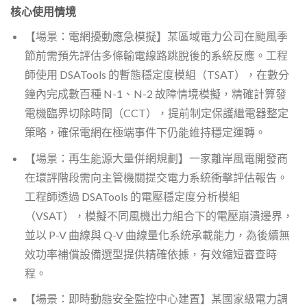
核心使用情境
【場景：電網擾動應急模擬】某區域電力公司在颱風季
節前需預先評估多條輸電線路跳脫後的系統反應。工程
師使用 DSATools 的暫態穩定度模組（TSAT），在數分
鐘內完成數百種 N-1、N-2 故障情境模擬，精確計算發
電機臨界切除時間（CCT），提前制定保護繼電器整定
策略，確保電網在極端事件下仍能維持穩定運轉。
【場景：再生能源大量併網規劃】一家離岸風電開發商
在環評階段需向主管機關提交電力系統衝擊評估報告。
工程師透過 DSATools 的電壓穩定度分析模組
（VSAT），模擬不同風機出力組合下的電壓崩潰邊界，
並以 P-V 曲線與 Q-V 曲線量化系統承載能力，為後續無
效功率補償設備選型提供精確依據，有效縮短審查時
程。
【場景：即時動態安全監控中心建置】某國家級電力調