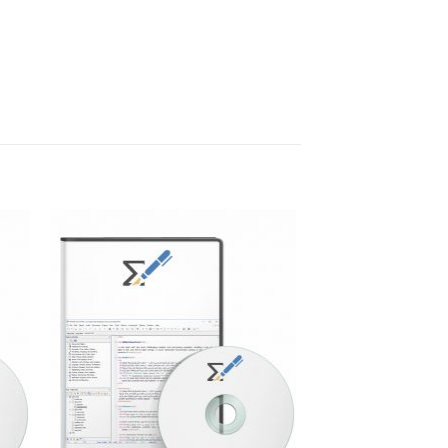
to
Add to
ist
Wishlist