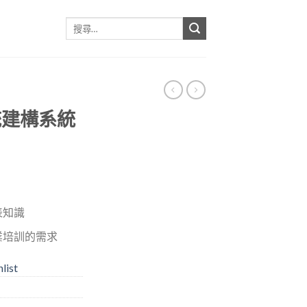
搜
尋
關
鍵
字:
系統建構系統
表知識
業培訓的需求
list