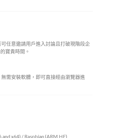
控者可任意邀請用戶進入討論且打破現階段企
己的寶貴時間。
入；無需安裝軟體，即可直接經由瀏覽器進
86 and x64) / Raspbian (ARM HF)