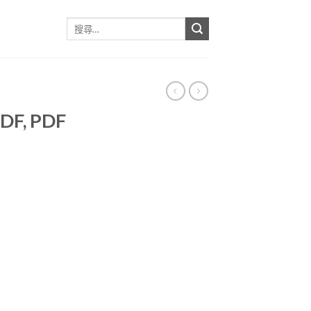
搜
尋
關
鍵
字:
PDF, PDF