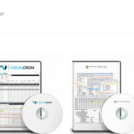
XP
Add to
Add 
Wishlist
Wishl