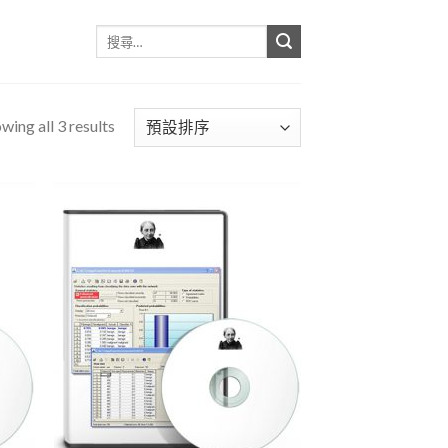
搜
尋
關
鍵
字:
wing all 3 results
 to
Add to
list
Wishlist