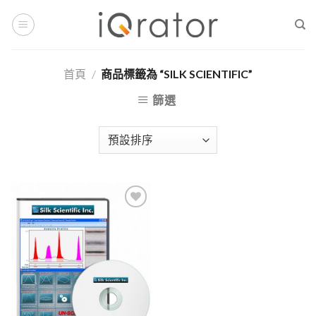
Skip
to
content
首頁
/
商品標籤為 “SILK SCIENTIFIC”
篩選
Add to
Wishlist