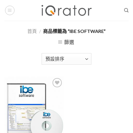
Skip
to
content
首頁
/
商品標籤為 “IBE SOFTWARE”
篩選
Add to
Wishlist